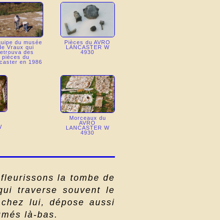
quipe du musée
Pièces du AVRO
de Vraux qui
LANCASTER W
retrouva des
4930
pièces du
caster en 1986
Morceaux du
AVRO
W
LANCASTER W
4930
fleurissons la tombe de
qui traverse souvent le
 chez lui, dépose aussi
umés là-bas.