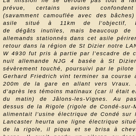
La mission ne se déroule pas tout à fa
prévue, certains avions confondent
(savamment camouflée avec des bâches)
asile situé à 11km de l’objectif, 
de dégâts inutiles, mais beaucoup de m
allemands stationnés dans cet asile périre
retour dans la région de St Dizier notre 
W 4930 fut pris à partie par l’escadre de 
nuit allemande NJG 4 basée à St Dizier
sévèrement touché, poursuivi par le pilote
Gerhard Friedrich vint terminer sa course 
200m de la gare en allant vers Vraux. I
d’après les témoins matinaux (car il était 
du matin) de Jâlons-les-Vignes. Au pa
dessus de la Rigole (rigole de Condé-sur-
alimentait l’usine électrique de Condé sur
Lancaster heurta une ligne électrique situ
de la rigole, il piqua et se brisa à chev