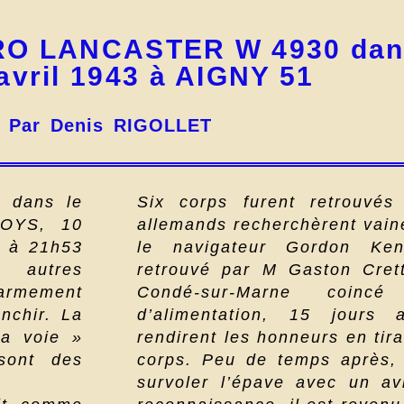
RO LANCASTER W 4930 dans 
avril 1943 à AIGNY 51
Par Denis RIGOLLET
e dans le
Six corps furent retrouvés
BOYS, 10
allemands recherchèrent vai
t à 21h53
le navigateur Gordon Ke
 autres
retrouvé par M Gaston Crett
armement
Condé-sur-Marne coinc
chir. La
d’alimentation, 15 jours 
la voie »
rendirent les honneurs en tir
sont des
corps. Peu de temps après, 
survoler l’épave avec un av