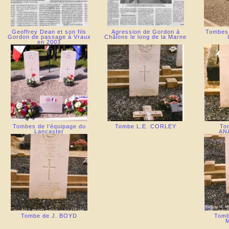
Geoffrey Dean et son fils
Agression de Gordon à
Tombes 
Gordon de passage à Vraux
Châlons le long de la Marne
en 2003
Tombes de l’équipage du
Tombe L.E. CORLEY
To
Lancaster
AN
Tombe de J. BOYD
Tomb