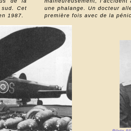
sus de la
malheureusement, l’accident a
 sud. Cet
une phalange. Un docteur all
 en 1987.
première fois avec de la pénic
Pilote A