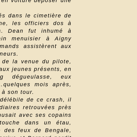
 en voiture déposer une
és dans le cimetière de
e, les officiers dos à
rs. Dean fut inhumé à
in menuisier à Aigny
lemands assistèrent aux
neurs.
 de la venue du pilote,
 aux jeunes présents, en
eg dégueulasse, eux
…quelques mois après,
 à son tour.
élébile de ce crash, il
diaires retrouvées près
amusait avec ses copains
touche dans un étau,
re des feux de Bengale,