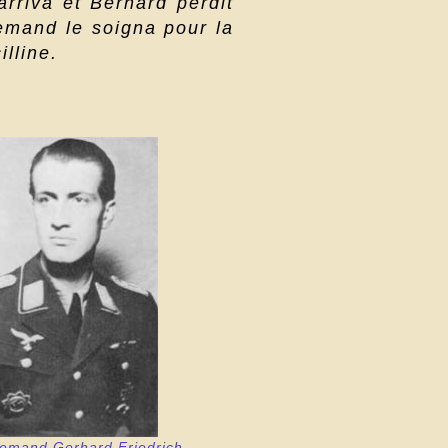
rriva et Bernard perdit
emand le soigna pour la
illine.
llemand Gerhard Friedrich