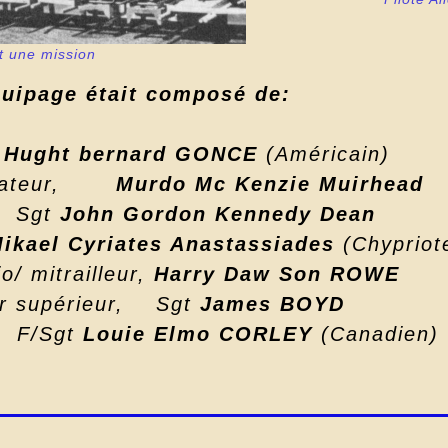
t une mission
quipage était composé de:
O
Hught bernard GONCE
(Américain)
vigateur,
Murdo Mc Kenzie Muirhead
, Sgt
John Gordon Kennedy Dean
ikael Cyriates Anastassiades
(Chypriot
o/ mitrailleur,
Harry Daw Son ROWE
eur supérieur, Sgt
James BOYD
re F/Sgt
Louie Elmo CORLEY
(Canadien)