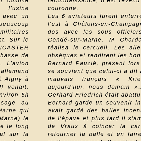
it comme
reconnaissance, il est revenu
 l’usine
couronne.
 avec un
Les 6 aviateurs furent enterr
beaucoup
l’est à Châlons-en-Champagn
ilitaires
dos avec les sous officie
nt. Sur le
Condé-sur-Marne, M Charda
LANCASTER
réalisa le cercueil. Les al
chasse de
obsèques et rendirent les hon
. L’avion
Bernard Pauzié, présent lors
 allemand
se souvient que celui-ci a dit
à Aigny à
mauvais français « Kri
l venait,
aujourd’hui, nous demain »
environ 5h
Gerhard Friedrich était abattu
ssage au
Bernard garde un souvenir ind
Marne qui
avait gardé des balles incen
 Marne) le
de l’épave et plus tard il s’
ée le long
de Vraux à coincer la car
al sur la
retourner la balle et en fai