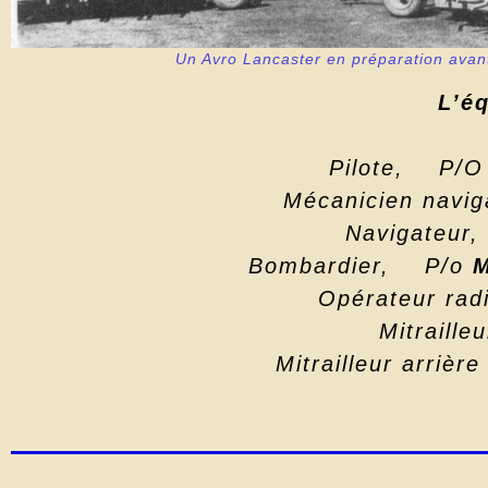
Un Avro Lancaster en préparation avan
L’é
Pilote, P/
Mécanicien na
Navigateur
Bombardier, P/o
M
Opérateur radi
Mitraill
Mitrailleur arriè