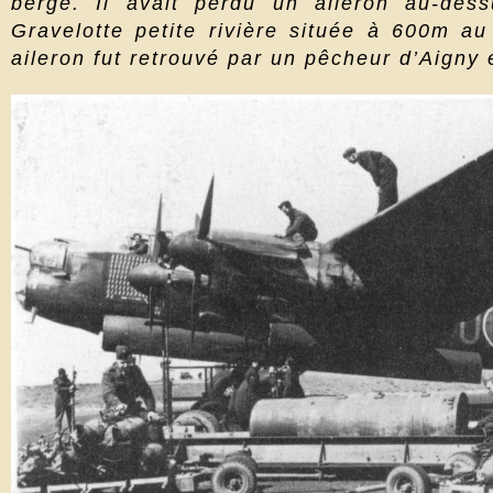
berge. Il avait perdu un aileron au-des
Gravelotte petite rivière située à 600m au
aileron fut retrouvé par un pêcheur d’Aigny