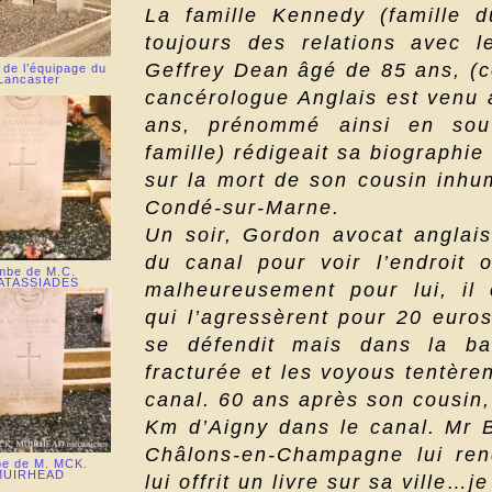
La famille Kennedy (famille 
toujours des relations avec 
Geffrey Dean âgé de 85 ans, (
de l’équipage du
Lancaster
cancérologue Anglais est venu 
ans, prénommé ainsi en sou
famille) rédigeait sa biographie 
sur la mort de son cousin inhu
Condé-sur-Marne.
Un soir, Gordon avocat anglai
du canal pour voir l’endroit 
mbe de M.C.
ATASSIADES
malheureusement pour lui, il 
qui l’agressèrent pour 20 euros
se défendit mais dans la ba
fracturée et les voyous tentère
canal. 60 ans après son cousin, 
Km d’Aigny dans le canal. Mr 
Châlons-en-Champagne lui rendi
e de M. MCK.
MUIRHEAD
lui offrit un livre sur sa ville…je 