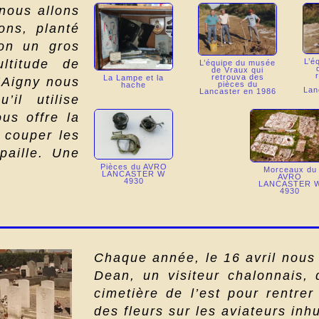
nous allons
ons, planté
on un gros
L’é
ltitude de
L’équipe du musée
de Vraux qui
retrouva des
La Lampe et la
’Aigny nous
pièces du
hache
Lan
Lancaster en 1986
il utilise
s offre la
r couper les
paille. Une
Pièces du AVRO
Morceaux du
LANCASTER W
AVRO
4930
LANCASTER 
4930
Chaque année, le 16 avril nous 
Dean, un visiteur chalonnais, 
cimetière de l’est pour rentrer
des fleurs sur les aviateurs inh