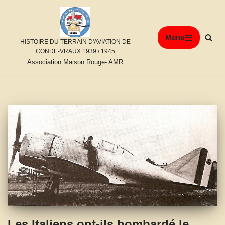
Aller
Menu
au
HISTOIRE DU TERRAIN D'AVIATION DE
contenu
CONDE-VRAUX 1939 / 1945
Association Maison Rouge- AMR
Les Italiens ont-ils bombardé le