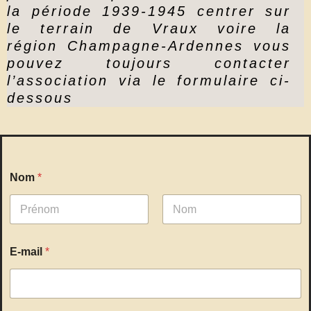
la période 1939-1945 centrer sur
le terrain de Vraux voire la
région Champagne-Ardennes vous
pouvez toujours contacter
l’association via le formulaire ci-
dessous
Nom
*
Prénom
Nom
N
E-mail
*
o
m
E
-
m