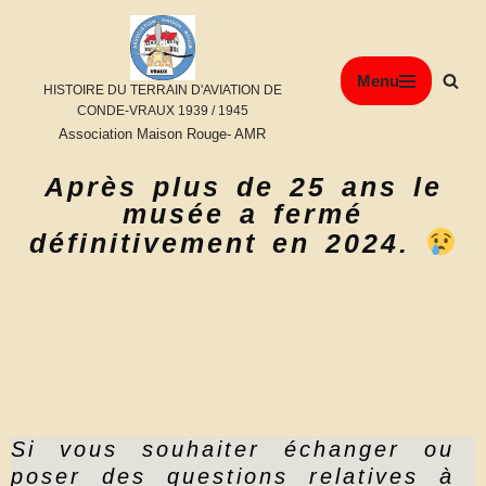
Aller
Menu
au
HISTOIRE DU TERRAIN D'AVIATION DE
contenu
CONDE-VRAUX 1939 / 1945
Association Maison Rouge- AMR
Après plus de 25 ans le
musée a fermé
définitivement en 2024.
Si vous souhaiter échanger ou
poser des questions relatives à