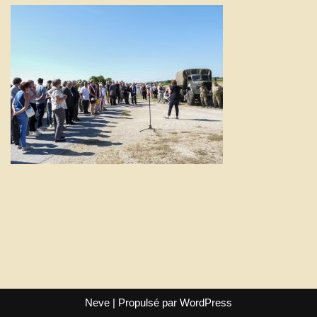
Neve
| Propulsé par
WordPress