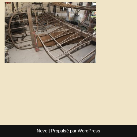
Neve
| Propulsé par
WordPress