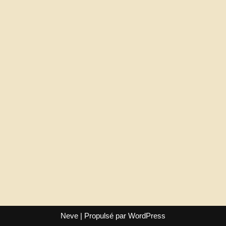
Neve
| Propulsé par
WordPress