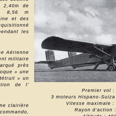
e 2,40m de
de 8,56 m
sine et des
quisitionné
 pendant les
se Aérienne
t militaire
arqué près
loque » une
détruit » un
ntion de l’
Premier vol :
3 moteurs Hispano-Suiza
Vitesse maximale : 
e clairière
Rayon d’action 
commando,