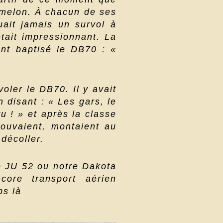
rmelon. À chacun de ses
ait jamais un survol à
était impressionnant. La
nt baptisé le DB70 : «
 voler le DB70. Il y avait
n disant : « Les gars, le
vu ! » et après la classe
pouvaient, montaient au
 décoller.
e JU 52 ou notre Dakota
ore transport aérien
ps là