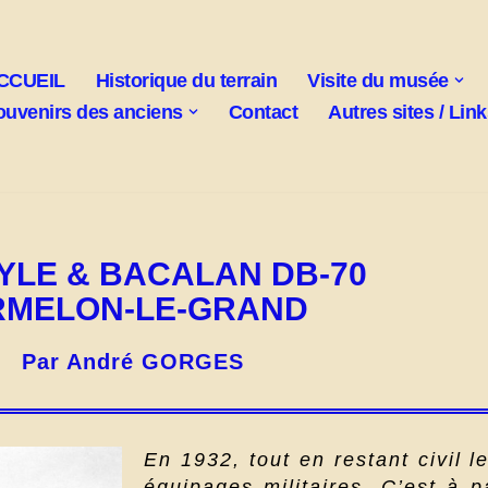
CCUEIL
Historique du terrain
Visite du musée
ouvenirs des anciens
Contact
Autres sites / Lin
DYLE & BACALAN DB-70
URMELON-LE-GRAND
Par André GORGES
En 1932, tout en restant civil l
équipages militaires. C’est à 