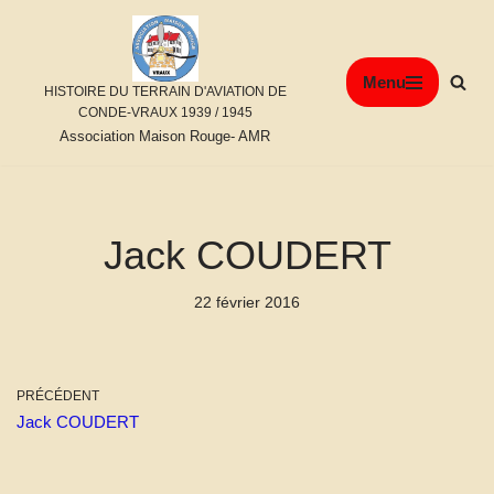
Aller
Menu
au
HISTOIRE DU TERRAIN D'AVIATION DE
contenu
CONDE-VRAUX 1939 / 1945
Association Maison Rouge- AMR
Jack COUDERT
22 février 2016
PRÉCÉDENT
Jack COUDERT