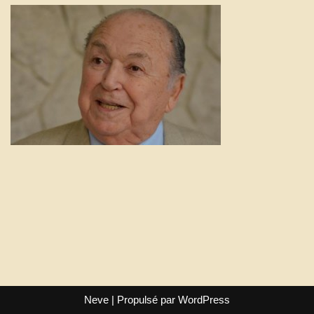
Neve
| Propulsé par
WordPress