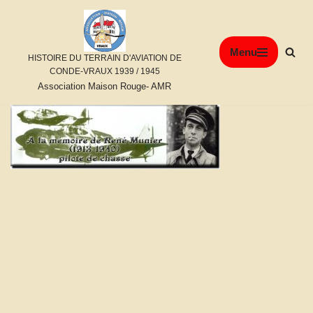
Aller
Menu
au
HISTOIRE DU TERRAIN D'AVIATION DE
contenu
CONDE-VRAUX 1939 / 1945
Association Maison Rouge- AMR