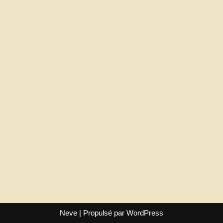
Neve
| Propulsé par
WordPress