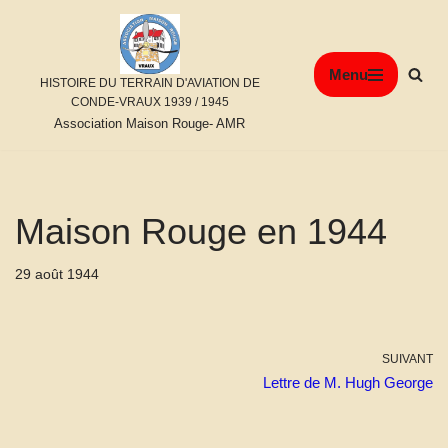
Aller
Menu
au
HISTOIRE DU TERRAIN D'AVIATION DE
contenu
CONDE-VRAUX 1939 / 1945
Association Maison Rouge- AMR
Maison Rouge en 1944
29 août 1944
SUIVANT
Lettre de M. Hugh George